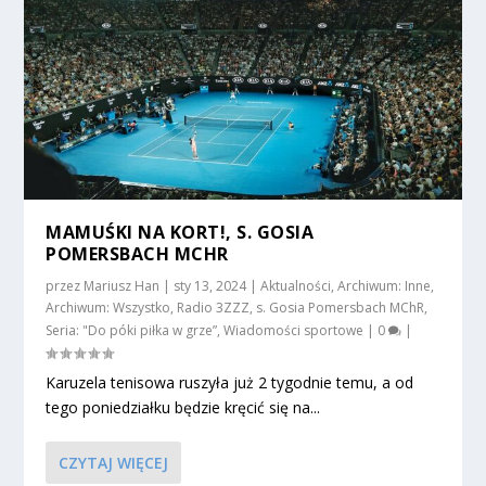
MAMUŚKI NA KORT!, S. GOSIA
POMERSBACH MCHR
przez
Mariusz Han
|
sty 13, 2024
|
Aktualności
,
Archiwum: Inne
,
Archiwum: Wszystko
,
Radio 3ZZZ
,
s. Gosia Pomersbach MChR
,
Seria: "Do póki piłka w grze”
,
Wiadomości sportowe
|
0
|
Karuzela tenisowa ruszyła już 2 tygodnie temu, a od
tego poniedziałku będzie kręcić się na...
CZYTAJ WIĘCEJ