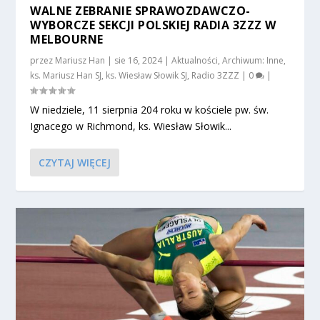
WALNE ZEBRANIE SPRAWOZDAWCZO-
WYBORCZE SEKCJI POLSKIEJ RADIA 3ZZZ W
MELBOURNE
przez
Mariusz Han
|
sie 16, 2024
|
Aktualności
,
Archiwum: Inne
,
ks. Mariusz Han SJ
,
ks. Wiesław Słowik SJ
,
Radio 3ZZZ
|
0
|
W niedziele, 11 sierpnia 204 roku w kościele pw. św.
Ignacego w Richmond, ks. Wiesław Słowik...
CZYTAJ WIĘCEJ