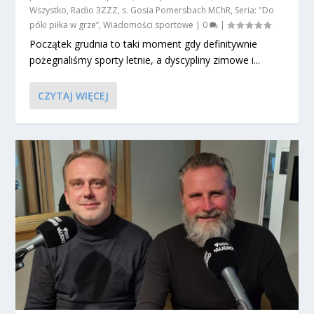
Wszystko
,
Radio 3ZZZ
,
s. Gosia Pomersbach MChR
,
Seria: "Do
póki piłka w grze”
,
Wiadomości sportowe
|
0
|
Początek grudnia to taki moment gdy definitywnie
pożegnaliśmy sporty letnie, a dyscypliny zimowe i...
CZYTAJ WIĘCEJ