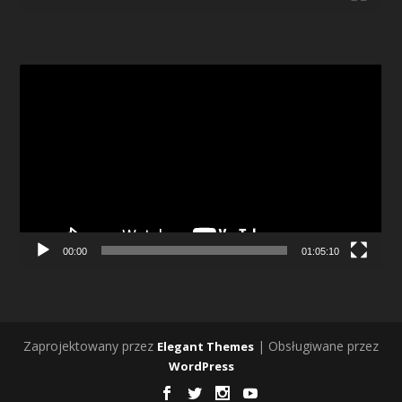
Odtwarzacz
video
00:00
01:05:10
Zaprojektowany przez
| Obsługiwane przez
Elegant Themes
WordPress