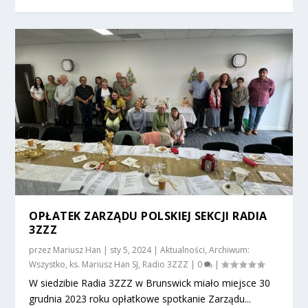
OPŁATEK ZARZĄDU POLSKIEJ SEKCJI RADIA
3ZZZ
przez
Mariusz Han
|
sty 5, 2024
|
Aktualności
,
Archiwum:
Wszystko
,
ks. Mariusz Han SJ
,
Radio 3ZZZ
|
0
|
W siedzibie Radia 3ZZZ w Brunswick miało miejsce 30
grudnia 2023 roku opłatkowe spotkanie Zarządu...