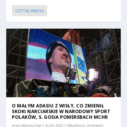
CZYTAJ WIĘCEJ
O MAŁYM ADASIU Z WISŁY, CO ZMIENIŁ
SKOKI NARCIARSKIE W NARODOWY SPORT
POLAKÓW, S. GOSIA POMERSBACH MCHR
przez
Mariusz Han
|
lis 29, 2023
|
Aktualności
,
Archiwum: