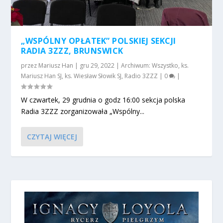
„WSPÓLNY OPŁATEK” POLSKIEJ SEKCJI
RADIA 3ZZZ, BRUNSWICK
przez
Mariusz Han
|
gru 29, 2022
|
Archiwum: Wszystko
,
ks.
Mariusz Han SJ
,
ks. Wiesław Słowik SJ
,
Radio 3ZZZ
|
0
|
W czwartek, 29 grudnia o godz 16:00 sekcja polska
Radia 3ZZZ zorganizowała „Wspólny...
CZYTAJ WIĘCEJ