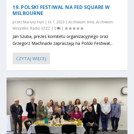
19. POLSKI FESTIWAL NA FED SQUARE W
MELBOURNE
przez
Mariusz Han
|
lis 7, 2023
|
Archiwum: Inne
,
Archiwum:
Wszystko
,
Radio 3ZZZ
|
0
|
Jan Szuba, prezes komitetu organizacyjnego oraz
Grzegorz Machnacki zapraszają na Polski Festiwal...
CZYTAJ WIĘCEJ