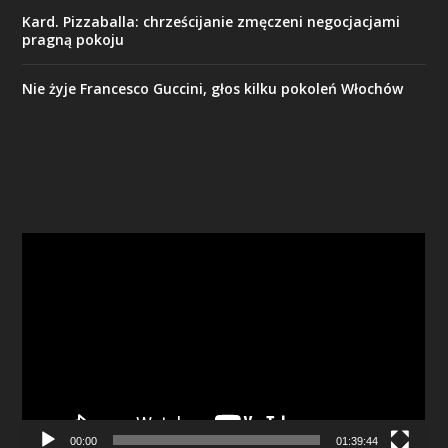
Kard. Pizzaballa: chrześcijanie zmęczeni negocjacjami
pragną pokoju
Nie żyje Francesco Guccini, głos kilku pokoleń Włochów
Odtwarzacz
video
00:00
01:39:44