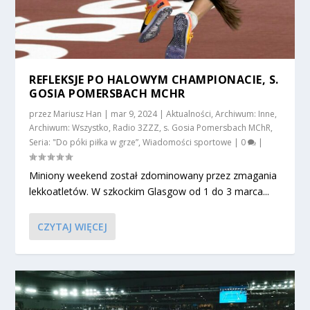
REFLEKSJE PO HALOWYM CHAMPIONACIE, S.
GOSIA POMERSBACH MCHR
przez
Mariusz Han
|
mar 9, 2024
|
Aktualności
,
Archiwum: Inne
,
Archiwum: Wszystko
,
Radio 3ZZZ
,
s. Gosia Pomersbach MChR
,
Seria: "Do póki piłka w grze”
,
Wiadomości sportowe
|
0
|
Miniony weekend został zdominowany przez zmagania
lekkoatletów. W szkockim Glasgow od 1 do 3 marca...
CZYTAJ WIĘCEJ