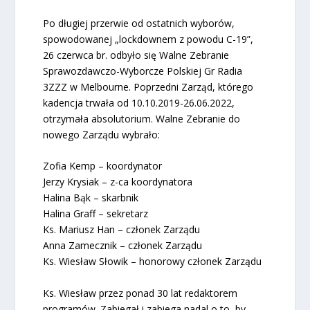
Po długiej przerwie od ostatnich wyborów,
spowodowanej „lockdownem z powodu C-19”,
26 czerwca br. odbyło się Walne Zebranie
Sprawozdawczo-Wyborcze Polskiej Gr Radia
3ZZZ w Melbourne. Poprzedni Zarząd, którego
kadencja trwała od 10.10.2019-26.06.2022,
otrzymała absolutorium. Walne Zebranie do
nowego Zarządu wybrało:
Zofia Kemp – koordynator
Jerzy Krysiak – z-ca koordynatora
Halina Bąk – skarbnik
Halina Graff – sekretarz
Ks. Mariusz Han – członek Zarządu
Anna Zamecznik – członek Zarządu
Ks. Wiesław Słowik – honorowy członek Zarządu
Ks. Wiesław przez ponad 30 lat redaktorem
programów. Zabiegał i zabiega nadal o to, by