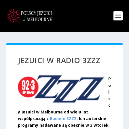
JEZUICI W RADIO 3ZZZ
P
o
l
s
c
y Jezuici w Melbourne od wielu lat
współpracują z
Radiem 3ZZZ
. Ich autorskie
programy nadawane są obecnie w 3 wtorek