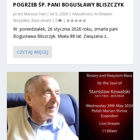
POGRZEB ŚP. PANI BOGUSŁAWY BLISZCZYK
przez
Mariusz Han
|
lut 5, 2026
|
Aktualności
,
Archiwum:
Wszystko
,
Nasi zmarli
|
0
|
W poniedziałek, 26 stycznia 2026 roku, zmarła pani
Bogusława Bliszczyk. Miała 88 lat. Związana z...
CZYTAJ WIĘCEJ