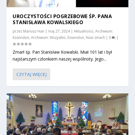
UROCZYSTOŚCI POGRZEBOWE ŚP. PANA
STANISŁAWA KOWALSKIEGO
przez
Mariusz Han
|
maj 27, 2024
|
Aktualności
,
Archiwum:
Essendon
,
Archiwum: Wszystko
,
Essendon
,
Nasi zmarli
|
0
|
Zmarł śp. Pan Stanisław Kowalski. Miał 101 lat i był
najstarszym członkiem naszej wspólnoty. Jego...
CZYTAJ WIĘCEJ