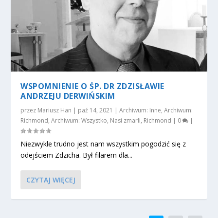
WSPOMNIENIE O ŚP. DR ZDZISŁAWIE
ANDRZEJU DERWIŃSKIM
przez
Mariusz Han
|
paź 14, 2021
|
Archiwum: Inne
,
Archiwum:
Richmond
,
Archiwum: Wszystko
,
Nasi zmarli
,
Richmond
|
0
|
Niezwykle trudno jest nam wszystkim pogodzić się z
odejściem Zdzicha. Był filarem dla...
CZYTAJ WIĘCEJ