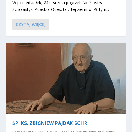
W poniedziałek, 24 stycznia pogrzeb śp. Siostry
Scholastyki Adaśko. Odeszła z tej ziemi w 79-tym...
CZYTAJ WIĘCEJ
ŚP. KS. ZBIGNIEW PAJDAK SCHR
przez
Mariusz Han
|
sty 16, 2022
|
Archiwum: Inne
,
Archiwum: