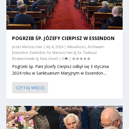
POGRZEB ŚP. JÓZEFY CIERPISZ W ESSENDON
przez
Mariusz Han
|
sty 4, 2024
|
Aktualności
,
Archiwum:
Essendon
,
Essendon
,
ks. Mariusz Han SJ
,
ks. Tadeusz
Rostworowski SJ
,
Nasi zmarli
|
0
|
Pogrzeb śp. Pani Józefy Cierpisz odbył się 3 stycznia
2024 roku w Sanktuarium Maryjnym w Essendon....
CZYTAJ WIĘCEJ