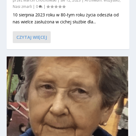
przez
Marcin Chochowski
|
sie 12, 2023
|
Archiwum: Wszystko
,
Nasi zmarli
|
0
|
10 sierpnia 2023 roku w 80-tym roku życia odeszła od
nas wielce zasłużona w cichej służbie dla...
CZYTAJ WIĘCEJ