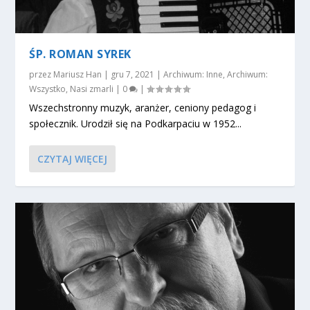
ŚP. ROMAN SYREK
przez
Mariusz Han
|
gru 7, 2021
|
Archiwum: Inne
,
Archiwum:
Wszystko
,
Nasi zmarli
|
0
|
Wszechstronny muzyk, aranżer, ceniony pedagog i
społecznik. Urodził się na Podkarpaciu w 1952...
CZYTAJ WIĘCEJ