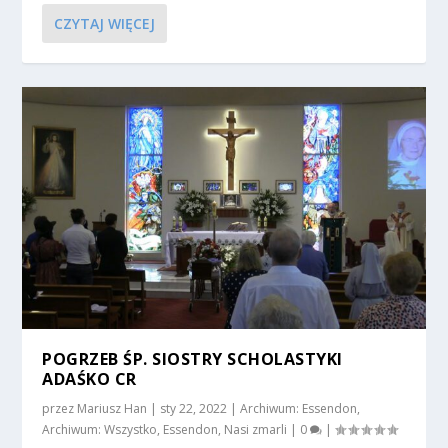
CZYTAJ WIĘCEJ
POGRZEB ŚP. SIOSTRY SCHOLASTYKI
ADAŚKO CR
przez
Mariusz Han
|
sty 22, 2022
|
Archiwum: Essendon
,
Archiwum: Wszystko
,
Essendon
,
Nasi zmarli
|
0
|