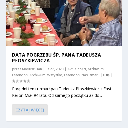
DATA POGRZEBU ŚP. PANA TADEUSZA
PŁOSZKIEWICZA
przez
Mariusz Han
|
lis 27, 2023
|
Aktualności
,
Archiwum:
Essendon
,
Archiwum: Wszystko
,
Essendon
,
Nasi zmarli
|
0
|
Parę dni temu zmarł pan Tadeusz Płoszkiewicz z East
Keilor. Miał 94 lata. Od samego początku aż do...
CZYTAJ WIĘCEJ