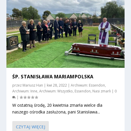
ŚP. STANISŁAWA MARIAMPOLSKA
przez
Mariusz Han
|
kwi 28, 2022
|
Archiwum: Essendon
,
Archiwum: Inne
,
Archiwum: Wszystko
,
Essendon
,
Nasi zmarli
|
0
|
W ostatnią środę, 20 kwietnia zmarła wielce dla
naszego ośrodka zasłużona, pani Stanisława...
CZYTAJ WIĘCEJ