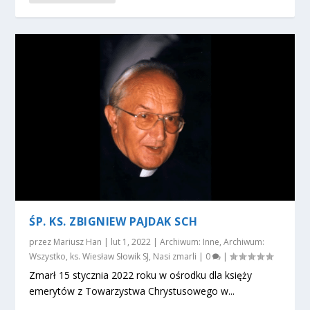
ŚP. KS. ZBIGNIEW PAJDAK SCH
przez
Mariusz Han
|
lut 1, 2022
|
Archiwum: Inne
,
Archiwum:
Wszystko
,
ks. Wiesław Słowik SJ
,
Nasi zmarli
|
0
|
Zmarł 15 stycznia 2022 roku w ośrodku dla księży
emerytów z Towarzystwa Chrystusowego w...