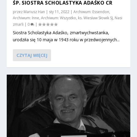
ŚP. SIOSTRA SCHOLASTYKA ADAŚKO CR
przez
Mariusz Han
|
sty 11, 2022
|
Archiwum: Essendon
,
Archiwum: Inne
,
Archiwum: Wszystko
,
ks. Wiesław Słowik SJ
,
Nasi
zmarli
|
0
|
Siostra Scholastyka Adaśko, zmartwychwstanka,
urodziła się 10 maja w 1943 roku w przedwojennych...
CZYTAJ WIĘCEJ