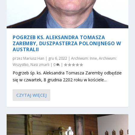
POGRZEB KS. ALEKSANDRA TOMASZA
ZAREMBY, DUSZPASTERZA POLONIJNEGO W
AUSTRALII
przez
Mariusz Han
|
gru 6, 2022
|
Archiwum: Inne
,
Archiwum:
Wszystko
,
Nasi zmarli
|
0
|
Pogrzeb śp. ks. Aleksandra Tomasza Zaremby odbędzie
się w czwartek, 8 grudnia 2202 roku w kościele...
CZYTAJ WIĘCEJ