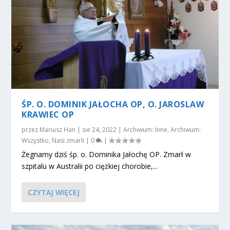
ŚP. O. DOMINIK JAŁOCHA OP, O. JAROSLAW
KRAWIEC OP
przez
Mariusz Han
|
sie 24, 2022
|
Archiwum: Inne
,
Archiwum:
Wszystko
,
Nasi zmarli
|
0
|
Żegnamy dziś śp. o. Dominika Jałochę OP. Zmarł w
szpitalu w Australii po ciężkiej chorobie,...
CZYTAJ WIĘCEJ