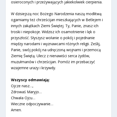
osieroconych i przeżywających jakiekolwiek cierpienia.
W dzisiejszą noc Bożego Narodzenia naszą modlitwą
ogarniamy też chrześcijan mieszkających w Betlejem i
innych zakątkach Ziemi Świętej. Ty, Panie, znasz ich
troski i niepokoje. Widzisz ich osamotnienie i lęk o
przyszłość. Słyszysz wołanie o pokój i pojednanie
między narodami i wyznawcami różnych religii. Ześlij,
Panie, swój pokój na udręczoną wojnami i przemocą
Ziemię Świętą. Ulecz z nienawiści serca żydów,
muzułmanów i chrześcijan. Pomóż im przebaczyć
wzajemne urazy i krzywdy.
Wszyscy odmawiają:
Ojcze nasz…,
Zdrowaś Maryjo…
Chwała Ojcu…
Wieczne odpoczywanie…
Amen.