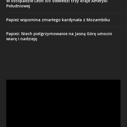
W listopadzie Leon XIV odwiedzi trzy kraje Ameryki
Południowej
Papież wspomina zmarłego kardynała z Mozambiku
Papież: Niech pielgrzymowanie na Jasną Górę umocni
wiarę i nadzieję
Odtwarzacz
video