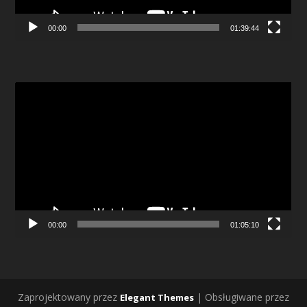
00:00
01:39:44
Odtwarzacz
video
00:00
01:05:10
Zaprojektowany przez
| Obsługiwane przez
Elegant Themes