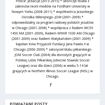
Polsce: jezuici.pl (2013-2015) * ukończył studia z
zakresów teorii mediów na Fordham University w
Nowym Yorku (2008-2011) * współtwórca Jezuickiego
Ośrodka Milenijnego–JOM (2001-2009) *
odpowiedzialny za program radiowy polskich jezuitów
w Chicago (2001-2008) * współpraca z Radiem WCEV
1450 AM (2001-2009), Radiem WNVR 1030 AM Chicago
(2001-2009) oraz Radiem Watykańskim (2001-2009) *
kapelan Koła Przyjaciół Fundacji Jana Pawła II w
Chicago (2006-2009) * założyciel klubu piłkarskiego
JOM Soccer Club (2004) dla dorosłych grających w
Polskiej Lidze Piłkarskiej (obecnie Stawski Soccer
League) oraz dla dzieci (2006) w wieku 5-14 lat
grających w Northern Illinois Soccer League (NISL) w
Chicago.
POWIĄZANE POSTY