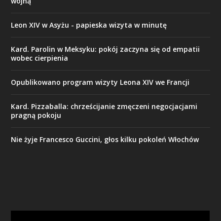
wojną
Leon XIV w Asyżu - papieska wizyta w minutę
Kard. Parolin w Meksyku: pokój zaczyna się od empatii
wobec cierpienia
Opublikowano program wizyty Leona XIV we Francji
Kard. Pizzaballa: chrześcijanie zmęczeni negocjacjami
pragną pokoju
Nie żyje Francesco Guccini, głos kilku pokoleń Włochów
Odtwarzacz