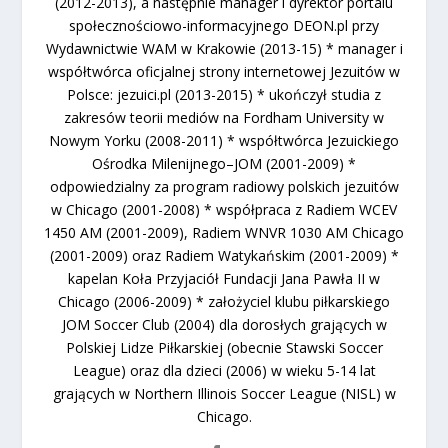
(2012-2013), a następnie manager i dyrektor portalu
społecznościowo-informacyjnego DEON.pl przy
Wydawnictwie WAM w Krakowie (2013-15) * manager i
współtwórca oficjalnej strony internetowej Jezuitów w
Polsce: jezuici.pl (2013-2015) * ukończył studia z
zakresów teorii mediów na Fordham University w
Nowym Yorku (2008-2011) * współtwórca Jezuickiego
Ośrodka Milenijnego–JOM (2001-2009) *
odpowiedzialny za program radiowy polskich jezuitów
w Chicago (2001-2008) * współpraca z Radiem WCEV
1450 AM (2001-2009), Radiem WNVR 1030 AM Chicago
(2001-2009) oraz Radiem Watykańskim (2001-2009) *
kapelan Koła Przyjaciół Fundacji Jana Pawła II w
Chicago (2006-2009) * założyciel klubu piłkarskiego
JOM Soccer Club (2004) dla dorosłych grających w
Polskiej Lidze Piłkarskiej (obecnie Stawski Soccer
League) oraz dla dzieci (2006) w wieku 5-14 lat
grających w Northern Illinois Soccer League (NISL) w
Chicago.