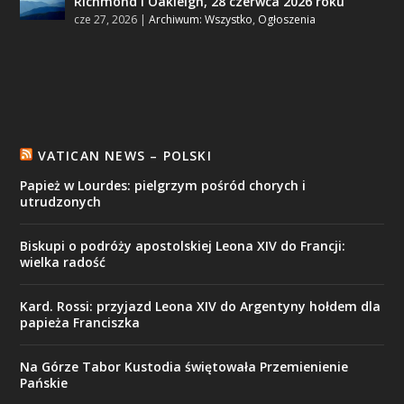
Richmond i Oakleigh, 28 czerwca 2026 roku
cze 27, 2026
|
Archiwum: Wszystko
,
Ogłoszenia
VATICAN NEWS – POLSKI
Papież w Lourdes: pielgrzym pośród chorych i
utrudzonych
Biskupi o podróży apostolskiej Leona XIV do Francji:
wielka radość
Kard. Rossi: przyjazd Leona XIV do Argentyny hołdem dla
papieża Franciszka
Na Górze Tabor Kustodia świętowała Przemienienie
Pańskie