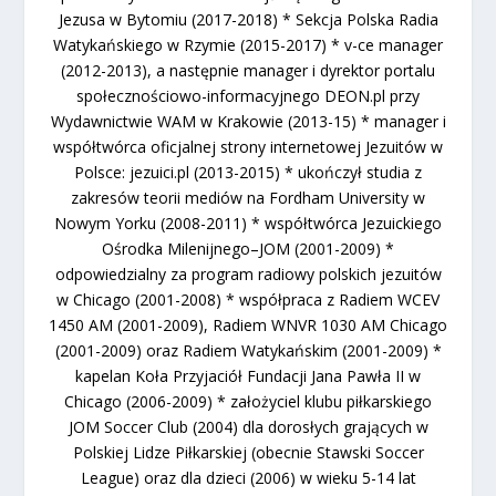
Jezusa w Bytomiu (2017-2018) * Sekcja Polska Radia
Watykańskiego w Rzymie (2015-2017) * v-ce manager
(2012-2013), a następnie manager i dyrektor portalu
społecznościowo-informacyjnego DEON.pl przy
Wydawnictwie WAM w Krakowie (2013-15) * manager i
współtwórca oficjalnej strony internetowej Jezuitów w
Polsce: jezuici.pl (2013-2015) * ukończył studia z
zakresów teorii mediów na Fordham University w
Nowym Yorku (2008-2011) * współtwórca Jezuickiego
Ośrodka Milenijnego–JOM (2001-2009) *
odpowiedzialny za program radiowy polskich jezuitów
w Chicago (2001-2008) * współpraca z Radiem WCEV
1450 AM (2001-2009), Radiem WNVR 1030 AM Chicago
(2001-2009) oraz Radiem Watykańskim (2001-2009) *
kapelan Koła Przyjaciół Fundacji Jana Pawła II w
Chicago (2006-2009) * założyciel klubu piłkarskiego
JOM Soccer Club (2004) dla dorosłych grających w
Polskiej Lidze Piłkarskiej (obecnie Stawski Soccer
League) oraz dla dzieci (2006) w wieku 5-14 lat