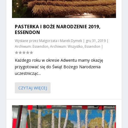
PASTERKA I BOŻE NARODZENIE 2019,
ESSENDON
Wysłane przez
Małgorzata i Marek Dymek
|
gru 31, 2019
|
Archiwum: Essendon
,
Archiwum: Wszystko
,
Essendon
|
Każdego roku w okresie Adwentu mamy okazję
przygotować się do Świąt Bożego Narodzenia
uczestnicząc...
CZYTAJ WIĘCEJ