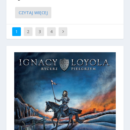
CZYTAJ WIĘCEJ
1
2
3
4