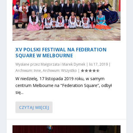
XV POLSKI FESTIWAL NA FEDERATION
SQUARE W MELBOURNE
Wysłane przez
Małgorzata i Marek Dymek
|
lis 17, 2019
|
Archiwum: Inne
,
Archiwum: Wszystko
|
W niedzielę, 17 listopada 2019 roku, w samym
centrum Melbourne na “Federation Square”, odbył
się...
CZYTAJ WIĘCEJ