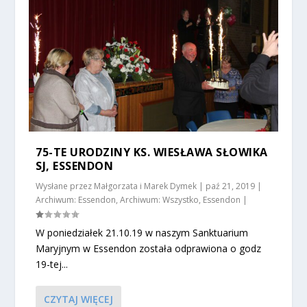
75-TE URODZINY KS. WIESŁAWA SŁOWIKA
SJ, ESSENDON
Wysłane przez
Małgorzata i Marek Dymek
|
paź 21, 2019
|
Archiwum: Essendon
,
Archiwum: Wszystko
,
Essendon
|
W poniedziałek 21.10.19 w naszym Sanktuarium
Maryjnym w Essendon została odprawiona o godz
19-tej...
CZYTAJ WIĘCEJ