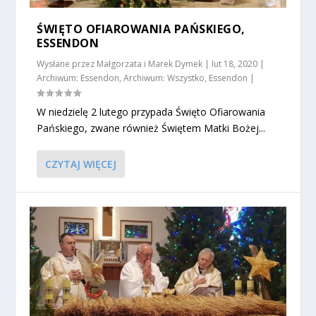
ŚWIĘTO OFIAROWANIA PAŃSKIEGO,
ESSENDON
Wysłane przez
Małgorzata i Marek Dymek
|
lut 18, 2020
|
Archiwum: Essendon
,
Archiwum: Wszystko
,
Essendon
|
W niedzielę 2 lutego przypada Święto Ofiarowania
Pańskiego, zwane również Świętem Matki Bożej...
CZYTAJ WIĘCEJ