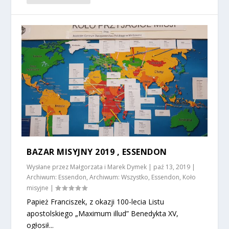
BAZAR MISYJNY 2019 , ESSENDON
Wysłane przez
Małgorzata i Marek Dymek
|
paź 13, 2019
|
Archiwum: Essendon
,
Archiwum: Wszystko
,
Essendon
,
Koło
misyjne
|
Papież Franciszek, z okazji 100-lecia Listu
apostolskiego „Maximum illud” Benedykta XV,
ogłosił...