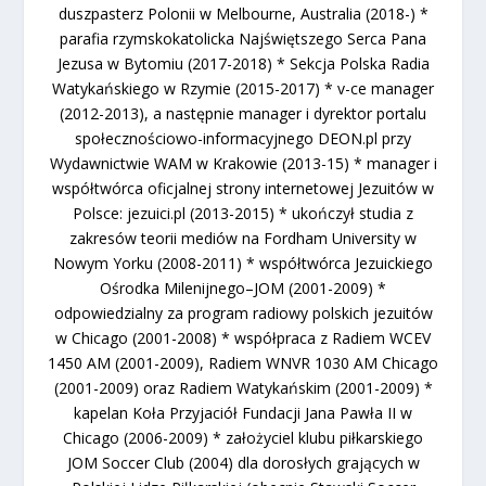
duszpasterz Polonii w Melbourne, Australia (2018-) *
parafia rzymskokatolicka Najświętszego Serca Pana
Jezusa w Bytomiu (2017-2018) * Sekcja Polska Radia
Watykańskiego w Rzymie (2015-2017) * v-ce manager
(2012-2013), a następnie manager i dyrektor portalu
społecznościowo-informacyjnego DEON.pl przy
Wydawnictwie WAM w Krakowie (2013-15) * manager i
współtwórca oficjalnej strony internetowej Jezuitów w
Polsce: jezuici.pl (2013-2015) * ukończył studia z
zakresów teorii mediów na Fordham University w
Nowym Yorku (2008-2011) * współtwórca Jezuickiego
Ośrodka Milenijnego–JOM (2001-2009) *
odpowiedzialny za program radiowy polskich jezuitów
w Chicago (2001-2008) * współpraca z Radiem WCEV
1450 AM (2001-2009), Radiem WNVR 1030 AM Chicago
(2001-2009) oraz Radiem Watykańskim (2001-2009) *
kapelan Koła Przyjaciół Fundacji Jana Pawła II w
Chicago (2006-2009) * założyciel klubu piłkarskiego
JOM Soccer Club (2004) dla dorosłych grających w