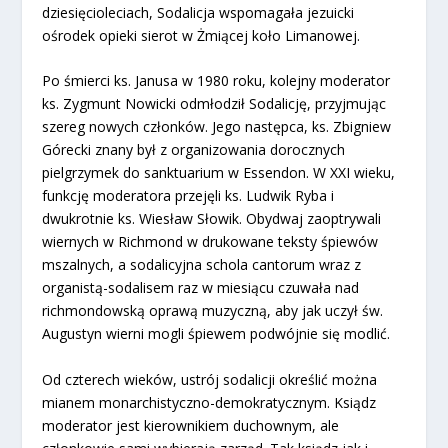
dziesięcioleciach, Sodalicja wspomagała jezuicki
ośrodek opieki sierot w Żmiącej koło Limanowej.
Po śmierci ks. Janusa w 1980 roku, kolejny moderator
ks. Zygmunt Nowicki odmłodził Sodalicję, przyjmując
szereg nowych członków. Jego następca, ks. Zbigniew
Górecki znany był z organizowania dorocznych
pielgrzymek do sanktuarium w Essendon. W XXI wieku,
funkcję moderatora przejęli ks. Ludwik Ryba i
dwukrotnie ks. Wiesław Słowik. Obydwaj zaoptrywali
wiernych w Richmond w drukowane teksty śpiewów
mszalnych, a sodalicyjna schola cantorum wraz z
organistą-sodalisem raz w miesiącu czuwała nad
richmondowską oprawą muzyczną, aby jak uczył św.
Augustyn wierni mogli śpiewem podwójnie się modlić.
Od czterech wieków, ustrój sodalicji określić można
mianem monarchistyczno-demokratycznym. Ksiądz
moderator jest kierownikiem duchownym, ale