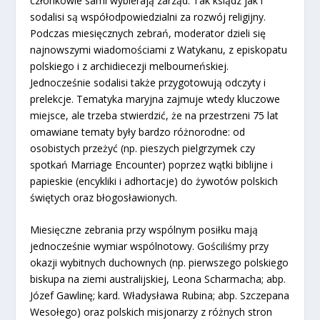
członkowie sami wybierają zarząd. Tak ksiądz jak i
sodalisi są współodpowiedzialni za rozwój religijny.
Podczas miesięcznych zebrań, moderator dzieli się
najnowszymi wiadomościami z Watykanu, z episkopatu
polskiego i z archidiecezji melbourneńskiej.
Jednocześnie sodalisi także przygotowują odczyty i
prelekcje. Tematyka maryjna zajmuje wtedy kluczowe
miejsce, ale trzeba stwierdzić, że na przestrzeni 75 lat
omawiane tematy były bardzo różnorodne: od
osobistych przeżyć (np. pieszych pielgrzymek czy
spotkań Marriage Encounter) poprzez wątki biblijne i
papieskie (encykliki i adhortacje) do żywotów polskich
świętych oraz błogosławionych.
Miesięczne zebrania przy wspólnym posiłku mają
jednocześnie wymiar wspólnotowy. Gościliśmy przy
okazji wybitnych duchownych (np. pierwszego polskiego
biskupa na ziemi australijskiej, Leona Scharmacha; abp.
Józef Gawlinę; kard. Władysława Rubina; abp. Szczepana
Wesołego) oraz polskich misjonarzy z różnych stron