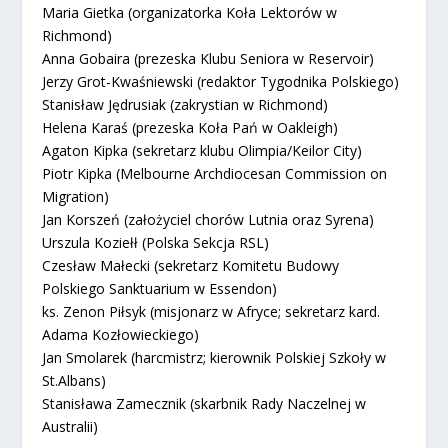
Maria Gietka (organizatorka Koła Lektorów w
Richmond)
Anna Gobaira (prezeska Klubu Seniora w Reservoir)
Jerzy Grot-Kwaśniewski (redaktor Tygodnika Polskiego)
Stanisław Jędrusiak (zakrystian w Richmond)
Helena Karaś (prezeska Koła Pań w Oakleigh)
Agaton Kipka (sekretarz klubu Olimpia/Keilor City)
Piotr Kipka (Melbourne Archdiocesan Commission on
Migration)
Jan Korszeń (założyciel chorów Lutnia oraz Syrena)
Urszula Koziełł (Polska Sekcja RSL)
Czesław Małecki (sekretarz Komitetu Budowy
Polskiego Sanktuarium w Essendon)
ks. Zenon Piłsyk (misjonarz w Afryce; sekretarz kard.
Adama Kozłowieckiego)
Jan Smolarek (harcmistrz; kierownik Polskiej Szkoły w
St.Albans)
Stanisława Zamecznik (skarbnik Rady Naczelnej w
Australii)