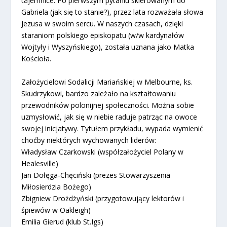
tajemnice. Po pierwszym pytaniu skierowanym do
Gabriela (jak się to stanie?), przez lata rozważała słowa
Jezusa w swoim sercu. W naszych czasach, dzięki
staraniom polskiego episkopatu (w/w kardynałów
Wojtyły i Wyszyńskiego), została uznana jako Matka
Kościoła.
Założycielowi Sodalicji Mariańskiej w Melbourne, ks.
Skudrzykowi, bardzo zależało na kształtowaniu
przewodników polonijnej społeczności. Można sobie
uzmysłowić, jak się w niebie raduje patrząc na owoce
swojej inicjatywy. Tytułem przykładu, wypada wymienić
choćby niektórych wychowanych liderów:
Władysław Czarkowski (współzałożyciel Polany w
Healesville)
Jan Dołęga-Chęciński (prezes Stowarzyszenia
Miłosierdzia Bożego)
Zbigniew Drożdżyński (przygotowujący lektorów i
śpiewów w Oakleigh)
Emilia Gierud (klub St.Igs)