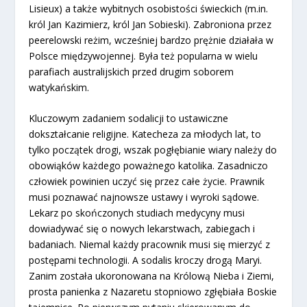
Lisieux) a także wybitnych osobistości świeckich (m.in.
król Jan Kazimierz, król Jan Sobieski). Zabroniona przez
peerelowski reżim, wcześniej bardzo prężnie działała w
Polsce międzywojennej. Była też popularna w wielu
parafiach australijskich przed drugim soborem
watykańskim.
Kluczowym zadaniem sodalicji to ustawiczne
dokształcanie religijne. Katecheza za młodych lat, to
tylko początek drogi, wszak pogłębianie wiary należy do
obowiąków każdego poważnego katolika. Zasadniczo
człowiek powinien uczyć się przez całe życie. Prawnik
musi poznawać najnowsze ustawy i wyroki sądowe.
Lekarz po skończonych studiach medycyny musi
dowiadywać się o nowych lekarstwach, zabiegach i
badaniach. Niemal każdy pracownik musi się mierzyć z
postępami technologii. A sodalis kroczy drogą Maryi.
Zanim została ukoronowana na Królową Nieba i Ziemi,
prosta panienka z Nazaretu stopniowo zgłębiała Boskie