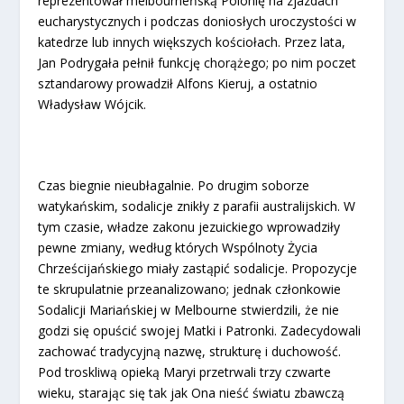
reprezentował melbourneńską Polonię na zjazdach
eucharystycznych i podczas doniosłych uroczystości w
katedrze lub innych większych kościołach. Przez lata,
Jan Podrygała pełnił funkcję chorążego; po nim poczet
sztandarowy prowadził Alfons Kieruj, a ostatnio
Władysław Wójcik.
Czas biegnie nieubłagalnie. Po drugim soborze
watykańskim, sodalicje znikły z parafii australijskich. W
tym czasie, władze zakonu jezuickiego wprowadziły
pewne zmiany, według których Wspólnoty Życia
Chrześcijańskiego miały zastąpić sodalicje. Propozycje
te skrupulatnie przeanalizowano; jednak członkowie
Sodalicji Mariańskiej w Melbourne stwierdzili, że nie
godzi się opuścić swojej Matki i Patronki. Zadecydowali
zachować tradycyjną nazwę, strukturę i duchowość.
Pod troskliwą opieką Maryi przetrwali trzy czwarte
wieku, starając się tak jak Ona nieść światu zbawczą