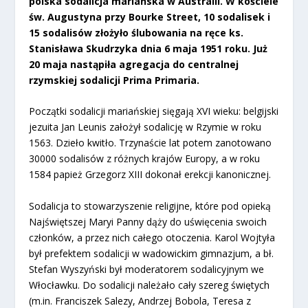
polska sodalicja mariańska w Australii. W kościele
św. Augustyna przy Bourke Street, 10 sodalisek i
15 sodalisów złożyło ślubowania na ręce ks.
Stanisława Skudrzyka dnia 6 maja 1951 roku. Już
20 maja nastąpiła agregacja do centralnej
rzymskiej sodalicji Prima Primaria.
Początki sodalicji mariańskiej sięgają XVI wieku: belgijski
jezuita Jan Leunis założył sodalicję w Rzymie w roku
1563. Dzieło kwitło. Trzynaście lat potem zanotowano
30000 sodalisów z różnych krajów Europy, a w roku
1584 papież Grzegorz XIII dokonał erekcji kanonicznej.
Sodalicja to stowarzyszenie religijne, które pod opieką
Najświętszej Maryi Panny dąży do uświęcenia swoich
członków, a przez nich całego otoczenia. Karol Wojtyła
był prefektem sodalicji w wadowickim gimnazjum, a bł.
Stefan Wyszyński był moderatorem sodalicyjnym we
Włocławku. Do sodalicji należało cały szereg świętych
(m.in. Franciszek Salezy, Andrzej Bobola, Teresa z