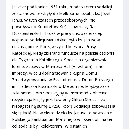
Jeszcze pod koniec 1951 roku, moderatorem sodalicji
został nowo przybyły do Melbourne jezuita, ks. Józef
Janus. W tych czasach przedsoborowych, nie
powoływano Komitetów Kościelnych czy Rad
Duszpasterskich. Toteż w pracy duszpasterskiej,
wsparcie Sodalicji Mariańskiej było ks. Janusowi
niezastąpione. Począwszy od Miesiąca Prasy
Katolickiej, kiedy zbierano fundusze na polskie czcionki
dla Tygodnika Katolickiego, Sodalicja organizowała
loterie, zabawy w Manresa Hall (Hawthorn) i inne
imprezy, w celu dofinansowania kupna Domu
Zmartwychwstania w Essendon oraz Domu Polskiego
im. Tadeusza Kościuszki w Melbourne. Międzyczasie
zakupiono Dom Sodalicyjny w Richmond – obecnie
rezydencja księży jezuitów przy Clifton Street – za
niebagatelną sumę £7250, którą Sodalicja zobowiązała
się spłacić. Największe dzieło ks. Janusa to powstanie
Polskiego Sanktuarium Maryjnego w Essendon; na ten
cel sodalisi byli kolektorami. W ostatnich