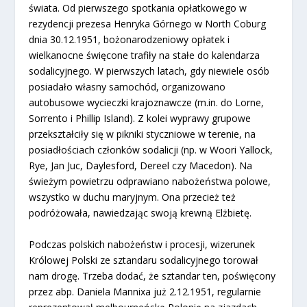
świata. Od pierwszego spotkania opłatkowego w
rezydencji prezesa Henryka Górnego w North Coburg
dnia 30.12.1951, bożonarodzeniowy opłatek i
wielkanocne święcone trafiły na stałe do kalendarza
sodalicyjnego. W pierwszych latach, gdy niewiele osób
posiadało własny samochód, organizowano
autobusowe wycieczki krajoznawcze (m.in. do Lorne,
Sorrento i Phillip Island). Z kolei wyprawy grupowe
przekształciły się w pikniki styczniowe w terenie, na
posiadłościach członków sodalicji (np. w Woori Yallock,
Rye, Jan Juc, Daylesford, Dereel czy Macedon). Na
świeżym powietrzu odprawiano nabożeństwa polowe,
wszystko w duchu maryjnym. Ona przecież też
podróżowała, nawiedzając swoją krewną Elżbietę.
Podczas polskich nabożeństw i procesji, wizerunek
Królowej Polski ze sztandaru sodalicyjnego torował
nam drogę. Trzeba dodać, że sztandar ten, poświęcony
przez abp. Daniela Mannixa już 2.12.1951, regularnie