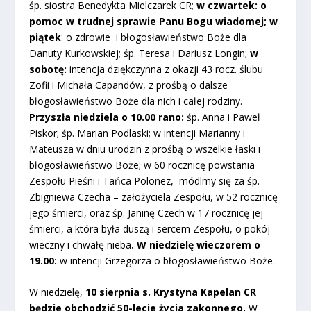
śp. siostra Benedykta Mielczarek CR;
w czwartek:
o
pomoc w trudnej sprawie Panu Bogu wiadomej; w
piątek
: o zdrowie i błogosławieństwo Boże dla
Danuty Kurkowskiej; śp. Teresa i Dariusz Longin;
w
sobotę:
intencja dziękczynna z okazji 43 rocz. ślubu
Zofii i Michała Capandów, z prośbą o dalsze
błogosławieństwo Boże dla nich i całej rodziny.
Przyszła niedziela o 10.00 rano:
śp. Anna i Paweł
Piskor; śp. Marian Podlaski; w intencji Marianny i
Mateusza w dniu urodzin z prośbą o wszelkie łaski i
błogosławieństwo Boże; w 60 rocznicę powstania
Zespołu Pieśni i Tańca Polonez, módlmy się za śp.
Zbigniewa Czecha – założyciela Zespołu, w 52 rocznicę
jego śmierci, oraz śp. Janinę Czech w 17 rocznicę jej
śmierci, a która była duszą i sercem Zespołu, o pokój
wieczny i chwałę nieba
.
W niedzielę wieczorem o
19.00:
w intencji Grzegorza o błogosławieństwo Boże.
W niedzielę,
10 sierpnia s. Krystyna Kapelan CR
będzie obchodzić 50-lecie życia zakonnego.
W