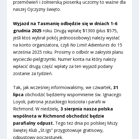
przemówień i żołnierską piosenką uczcimy to ważne dla
naszej Ojczyzny święto.
Wyjazd na Tasmanię odbędzie się w dniach 1-6
grudnia 2025
roku. Drugą wpłatę $1300 (plus $575,
jeśli ktoś wybrał pokój jednoosobowy) należy wysłać
na konto organizatora, czyli
No Limit Adventures
do 15
września 2025 roku. Prosimy o odbiór w zakrystii planu
wycieczki-pielgrzymki. Numer konta na który należy
wpłacić drugą część wpłaty za ten wyjazd podany
zostanie za tydzień.
Tak, jak wcześniej informowaliśmy, we czwartek,
31
lipca
obchodzić będziemy wspomnienie św. Ignacego
Loyoli, patrona jezuickiego kościoła i parafii w
Richmond. W niedzielę,
3 sierpnia nasza polska
wspólnota w Richmond obchodzić będzie
parafialny odpust.
Tego też dnia po polskiej Mszy
świętej Klub „St.Igs” przygotowuje gratisowy,
odpustowy poczęstunek.