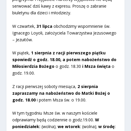
serwować dziś kawy z expresu. Proszę o zabranie
biuletynu dla dzieci i młodzieży.
W czwartek,
31 lipca
obchodzimy wspomnienie św.
Ignacego Loyoli, założyciela Towarzystwa Jezusowego
– Jezuitów.
W piątek,
1 sierpnia
z racji pierwszego piątku
spowiedź
o godz. 18.00,
a potem nabożeństwo do
Miłosierdzia Bożego
o godz. 18.30
i Msza święta
o
godz. 19.00.
Z racji pierwszej soboty miesiąca,
2 sierpnia
zapraszamy na nabożeństwo do Matki Bożej o
godz. 18.00
i potem Msza św. o 19.00.
W tym tygodniu Msze św. w naszym kościele
odprawiamy będą codziennie o godz.19.00.
W
poniedziałek:
(wolna);
we wtorek
: (wolna);
w środę: