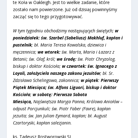
te Koła w Oakleigh. Jest to wielkie zadanie, które
zostało nam powierzone. Już od dzisiaj powinnyśmy
zacząć się to tego przygotowywać.
W tym tygodniu obchodzimy następujących świętych;
w
poniedziałek:
św. Szarbel (Sabeliusz) Makhluf, kapłan i
pustelnik
; bł. Maria Teresa Kowalska, dziewica i
męczennica;
we wtorek:
św. Marta, Maria i Łazarz z
Betanii; św. Olaf, król;
we środę:
św. Piotr Chryzolog,
biskup i doktor Kościoła;
w czwartek:
św. Ignacego z
Loyoli, założyciela naszego zakonu jezuitów
; bł. Sr.
Zdzisława Schelingowa, zakonnica;
w piątek
:
Pierwszy
Piątek Miesiąca; św. Alfons Liguori, biskup i doktor
Kościoła
;
w sobotę: Pierwsza Sobota
Miesiąca,
Najświętsza Maryja Panna, Królowa Aniołów –
odpust Porcjunkuli; św. Piotr Faber (Favre), kapłan
jezuita; św. Jan Julian Eymard, kapłan; bł. August
Czartoryski, kapłan salezjanin.
ks. Tadeusz Rostworowski SJ