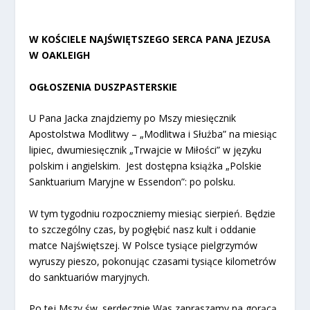
W KOŚCIELE NAJŚWIĘTSZEGO SERCA PANA JEZUSA
W OAKLEIGH
OGŁOSZENIA DUSZPASTERSKIE
U Pana Jacka znajdziemy po Mszy miesięcznik
Apostolstwa Modlitwy – „Modlitwa i Służba” na miesiąc
lipiec, dwumiesięcznik „Trwajcie w Miłości” w języku
polskim i angielskim. Jest dostępna książka „Polskie
Sanktuarium Maryjne w Essendon”: po polsku.
W tym tygodniu rozpoczniemy miesiąc sierpień. Będzie
to szczególny czas, by pogłębić nasz kult i oddanie
matce Najświętszej. W Polsce tysiące pielgrzymów
wyruszy pieszo, pokonując czasami tysiące kilometrów
do sanktuariów maryjnych.
Po tej Mszy św. serdecznie Was zapraszamy na gorącą