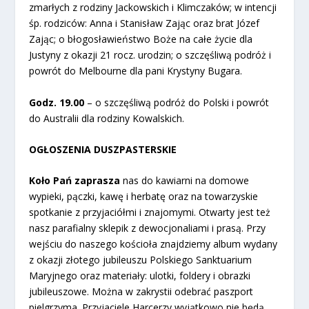
zmarłych z rodziny Jackowskich i Klimczaków; w intencji
śp. rodziców: Anna i Stanisław Zając oraz brat Józef
Zając; o błogosławieństwo Boże na całe życie dla
Justyny z okazji 21 rocz. urodzin; o szczęśliwą podróż i
powrót do Melbourne dla pani Krystyny Bugara.
Godz. 19.00
– o szczęśliwą podróż do Polski i powrót
do Australii dla rodziny Kowalskich.
OGŁOSZENIA DUSZPASTERSKIE
Koło Pań zaprasza
nas do kawiarni na domowe
wypieki, pączki, kawę i herbatę oraz na towarzyskie
spotkanie z przyjaciółmi i znajomymi. Otwarty jest też
nasz parafialny sklepik z dewocjonaliami i prasą. Przy
wejściu do naszego kościoła znajdziemy album wydany
z okazji złotego jubileuszu Polskiego Sanktuarium
Maryjnego oraz materiały: ulotki, foldery i obrazki
jubileuszowe. Można w zakrystii odebrać paszport
pielgrzyma. Przyjaciele Harcerzy wyjątkowo nie będą