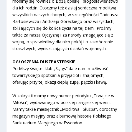
módlmy się również o Bożą opiekę i błogosławieństwo
dla ich rodzin. Otoczmy też dzisiaj serdeczną modlitwą
wszystkich naszych chorych, w szczególności Tadeusza
Bartosiewicza i Andrzeja Góreckiego oraz wszystkich,
zbliżających się do końca życia na tej ziemi. Prośmy
także za naszą Ojczyznę i za narody zmagające się z
wojną, o sprawiedliwy dla nich pokój i o zakończenie
straszliwych, wyniszczających działań wojennych.
OGŁOSZENIA DUSZPASTERSKIE
Po Mszy świętej klub „St,Igs” daje nam możliwość
towarzyskiego spotkania przyjaciół i znajomych,
oferując przy tej okazji ciepłą zupę, pączki i kawę.
W zakrystii mamy nowy numer periodyku „Trwajcie w
Miłości”, wydawanego w polskiej i angielskiej wersji.
Mamy także miesięcznik „Modlitwa i Służba”, doroczny
magazyn misyjny oraz albumową historię Polskiego
Sanktuarium Maryjnego w Essendon.