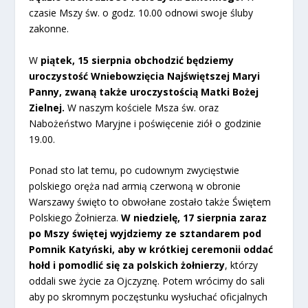
czasie Mszy św. o godz. 10.00 odnowi swoje śluby
zakonne.
W
piątek,
15 sierpnia
obchodzić będziemy
uroczystość Wniebowzięcia Najświętszej Maryi
Panny, zwaną także uroczystością Matki Bożej
Zielnej.
W naszym kościele Msza św. oraz
Nabożeństwo Maryjne i poświęcenie ziół o godzinie
19.00.
Ponad sto lat temu, po cudownym zwycięstwie
polskiego oręża nad armią czerwoną w obronie
Warszawy święto to obwołane zostało także Świętem
Polskiego Żołnierza.
W niedzielę, 17 sierpnia zaraz
po Mszy świętej wyjdziemy ze sztandarem pod
Pomnik Katyński, aby w krótkiej ceremonii oddać
hołd i pomodlić się za polskich żołnierzy
, którzy
oddali swe życie za Ojczyznę. Potem wrócimy do sali
aby po skromnym poczęstunku wysłuchać oficjalnych