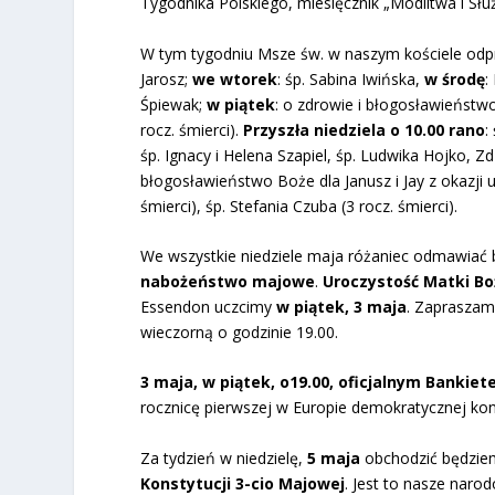
Tygodnika Polskiego, miesięcznik „Modlitwa i Słu
W tym tygodniu Msze św. w naszym kościele odp
Jarosz;
we wtorek
: śp. Sabina Iwińska,
w środę
:
Śpiewak;
w piątek
: o zdrowie i błogosławieństw
rocz. śmierci).
Przyszła niedziela o 10.00 rano
:
śp. Ignacy i Helena Szapiel, śp. Ludwika Hojko, Z
błogosławieństwo Boże dla Janusz i Jay z okazji 
śmierci), śp. Stefania Czuba (3 rocz. śmierci).
We wszystkie niedziele maja różaniec odmawiać 
nabożeństwo majowe
.
Uroczystość Matki Boż
Essendon uczcimy
w piątek, 3 maja
. Zapraszam
wieczorną o godzinie 19.00.
3 maja, w piątek, o19.00, oficjalnym Bankie
rocznicę pierwszej w Europie demokratycznej kon
Za tydzień w niedzielę,
5 maja
obchodzić będziem
Konstytucji 3-cio Majowej
. Jest to nasze naro