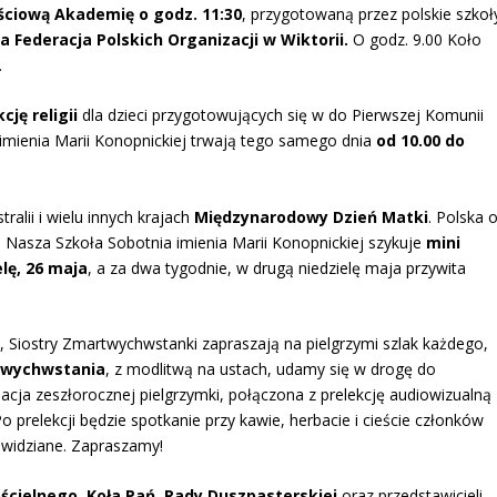
ściową Akademię o godz. 11:30
, przygotowaną przez polskie szkoł
a Federacja Polskich Organizacji w Wiktorii.
O godz. 9.00 Koło
.
ję religii
dla dzieci przygotowujących się w do Pierwszej Komunii
imienia Marii Konopnickiej trwają tego samego dnia
od 10.00 do
alii i wielu innych krajach
Międzynarodowy Dzień Matki
. Polska 
Nasza Szkoła Sobotnia imienia Marii Konopnickiej szykuje
mini
lę, 26 maja
, a za dwa tygodnie, w drugą niedzielę maja przywita
0, Siostry Zmartwychwstanki zapraszają na pielgrzymi szlak każdego,
twychwstania
, z modlitwą na ustach, udamy się w drogę do
acja zeszłorocznej pielgrzymki, połączona z prelekcję audiowizualną
o prelekcji będzie spotkanie przy kawie, herbacie i cieście członków
widziane. Zapraszamy!
cielnego, Koła Pań, Rady Duszpasterskiej
oraz przedstawicieli