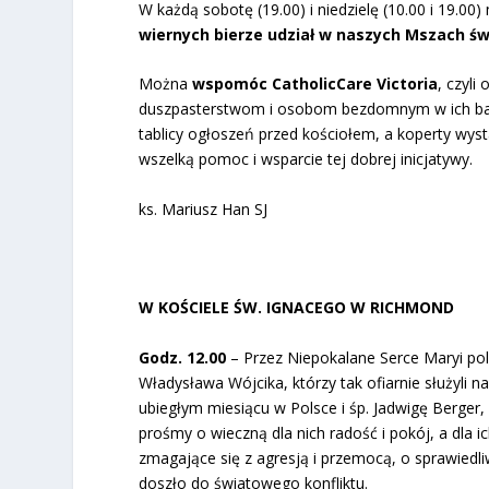
W każdą sobotę (19.00) i niedzielę (10.00 i 19.00
wiernych bierze udział w naszych Mszach ś
Można
wspomóc CatholicCare Victoria
, czyli
duszpasterstwom i osobom bezdomnym w ich bardz
tablicy ogłoszeń przed kościołem, a koperty wys
wszelką pomoc i wsparcie tej dobrej inicjatywy.
ks. Mariusz Han SJ
W KOŚCIELE ŚW. IGNACEGO W RICHMOND
Godz. 12.00
– Przez Niepokalane Serce Maryi pol
Władysława Wójcika, którzy tak ofiarnie służyli n
ubiegłym miesiącu w Polsce i śp. Jadwigę Berger,
prośmy o wieczną dla nich radość i pokój, a dla 
zmagające się z agresją i przemocą, o sprawiedli
doszło do światowego konfliktu.