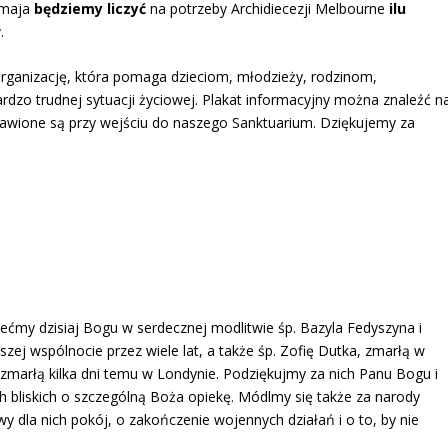
) maja
będziemy liczyć
na potrzeby Archidiecezji Melbourne
ilu
w
.
 organizację, która pomaga dzieciom, młodzieży, rodzinom,
o trudnej sytuacji życiowej. Plakat informacyjny można znaleźć n
tawione są przy wejściu do naszego Sanktuarium. Dziękujemy za
ećmy dzisiaj Bogu w serdecznej modlitwie śp. Bazyla Fedyszyna i
aszej wspólnocie przez wiele lat, a także śp. Zofię Dutka, zmarłą w
 zmarłą kilka dni temu w Londynie. Podziękujmy za nich Panu Bogu i
ich bliskich o szczególną Boża opiekę. Módlmy się także za narody
wy dla nich pokój, o zakończenie wojennych działań i o to, by nie