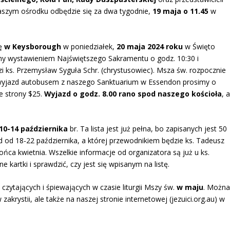
y naszym ośrodku odbędzie się za dwa tygodnie,
19 maja o 11.45
w
ię
w Keysborough
w poniedziałek,
20 maja 2024 roku
w Święto
y wystawieniem Najświętszego Sakramentu o godz. 10:30 i
ks. Przemysław Syguła Schr. (chrystusowiec). Msza św. rozpocznie
a wyjazd autobusem z naszego Sanktuarium w Essendon prosimy o
ie strony $25.
Wyjazd o godz. 8.00 rano spod naszego kościoła
, 
10-14 października
br. Ta lista jest już pełna, bo zapisanych jest 50
 od 18-22 października, a której przewodnikiem będzie ks. Tadeusz
ońca kwietnia. Wszelkie informacje od organizatora są już u ks.
 kartki i sprawdzić, czy jest się wpisanym na listę.
li czytających i śpiewających w czasie liturgii Mszy św.
w maju
. Możn
zakrystii, ale także na naszej stronie internetowej (jezuici.org.au) w