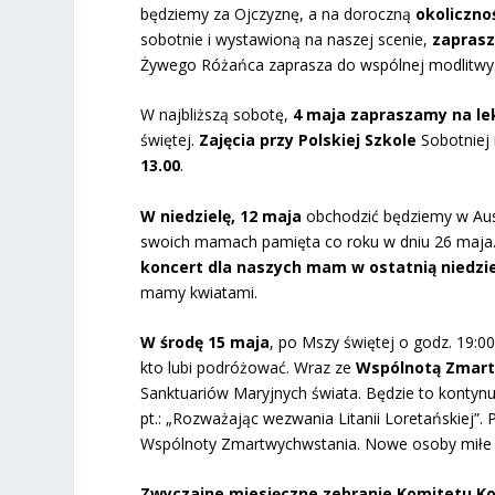
będziemy za Ojczyznę, a na doroczną
okoliczno
sobotnie i wystawioną na naszej scenie,
zaprasz
Żywego Różańca zaprasza do wspólnej modlitwy
W najbliższą sobotę,
4 maja zapraszamy na lekc
świętej.
Zajęcia przy Polskiej Szkole
Sobotniej 
13.00
.
W niedzielę, 12 maja
obchodzić będziemy w Austr
swoich mamach pamięta co roku w dniu 26 maja. 
koncert dla naszych mam w ostatnią niedzie
mamy kwiatami.
W środę 15 maja
, po Mszy świętej o godz. 19:0
kto lubi podróżować. Wraz ze
Wspólnotą Zmar
Sanktuariów Maryjnych świata. Będzie to kontynu
pt.: „Rozważając wezwania Litanii Loretańskiej”. P
Wspólnoty Zmartwychwstania. Nowe osoby miłe 
Zwyczajne miesięczne zebranie Komitetu Koś