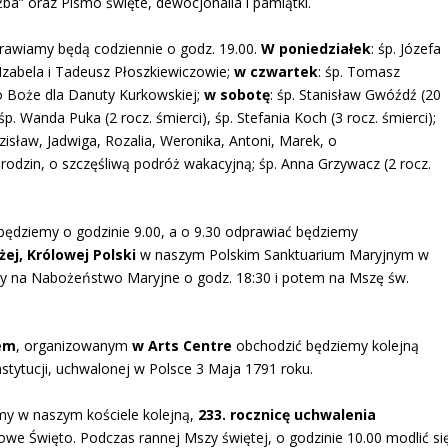
żba” oraz Pismo święte, dewocjonalia i pamiątki.
rawiamy będą codziennie o godz. 19.00.
W poniedziałek
: śp. Józefa
 Izabela i Tadeusz Płoszkiewiczowie;
w czwartek
: śp. Tomasz
o Boże dla Danuty Kurkowskiej;
w sobotę
: śp. Stanisław Gwóźdź (20
 śp. Wanda Puka (2 rocz. śmierci), śp. Stefania Koch (3 rocz. śmierci);
dzisław, Jadwiga, Rozalia, Weronika, Antoni, Marek, o
urodzin, o szczęśliwą podróż wakacyjną; śp. Anna Grzywacz (2 rocz.
będziemy o godzinie 9.00, a o 9.30 odprawiać będziemy
ej, Królowej Polski
w naszym Polskim Sanktuarium Maryjnym w
y na Nabożeństwo Maryjne o godz. 18:30 i potem na Mszę św.
tem
, organizowanym
w Arts Centre
obchodzić będziemy kolejną
stytucji, uchwalonej w Polsce 3 Maja 1791 roku.
y w naszym kościele kolejną,
233. rocznicę uchwalenia
dowe Święto. Podczas rannej Mszy świętej, o godzinie 10.00 modlić si