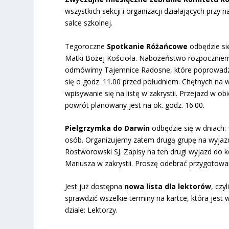
wszystkich sekcji i organizacji działających prz
salce szkolnej.
Tegoroczne
Spotkanie Różańcowe
odbędzie s
Matki Bożej Kościoła. Nabożeństwo rozpoczniem
odmówimy Tajemnice Radosne, które poprowadzi 
się o godz. 11.00 przed południem. Chętnych n
wpisywanie się na listę w zakrystii. Przejazd w ob
powrót planowany jest na ok. godz. 16.00.
Pielgrzymka do Darwin
odbędzie się w dniach:
osób. Organizujemy zatem drugą grupę na wyjazd
Rostworowski SJ. Zapisy na ten drugi wyjazd do k
Mariusza w zakrystii. Proszę odebrać przygotowane
Jest już dostępna
nowa lista dla lektorów
, czy
sprawdzić wszelkie terminy na kartce, która jest w 
dziale: Lektorzy.