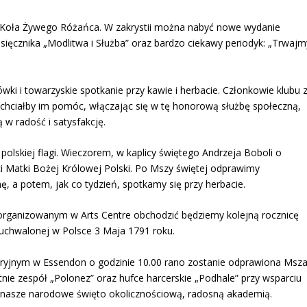
e Koła Żywego Różańca. W zakrystii można nabyć nowe wydanie
ięcznika „Modlitwa i Służba” oraz bardzo ciekawy periodyk: „Trwajm
mówki i towarzyskie spotkanie przy kawie i herbacie. Członkowie klubu 
o chciałby im pomóc, włączając się w tę honorową służbę społeczną,
 w radość i satysfakcję.
olskiej flagi. Wieczorem, w kaplicy świętego Andrzeja Boboli o
ci Matki Bożej Królowej Polski. Po Mszy świętej odprawimy
 a potem, jak co tydzień, spotkamy się przy herbacie.
 organizowanym w Arts Centre obchodzić będziemy kolejną rocznicę
 uchwalonej w Polsce 3 Maja 1791 roku.
aryjnym w Essendon o godzinie 10.00 rano zostanie odprawiona Msz
otnie zespół „Polonez” oraz hufce harcerskie „Podhale” przy wsparciu
 to nasze narodowe święto okolicznościową, radosną akademią.