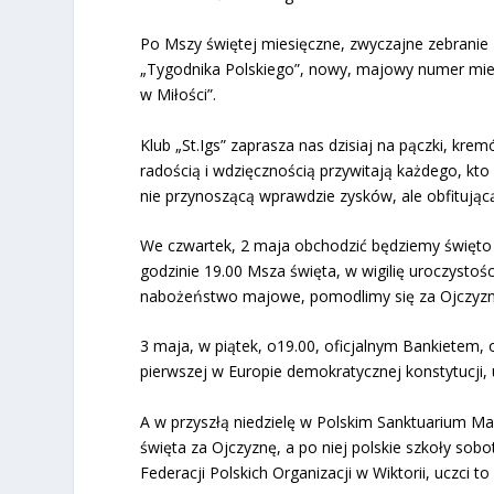
Po Mszy świętej miesięczne, zwyczajne zebrani
„Tygodnika Polskiego”, nowy, majowy numer mies
w Miłości”.
Klub „St.Igs” zaprasza nas dzisiaj na pączki, kre
radością i wdzięcznością przywitają każdego, kt
nie przynoszącą wprawdzie zysków, ale obfitującą
We czwartek, 2 maja obchodzić będziemy święto p
godzinie 19.00 Msza święta, w wigilię uroczystoś
nabożeństwo majowe, pomodlimy się za Ojczyznę,
3 maja, w piątek, o19.00, oficjalnym Bankietem,
pierwszej w Europie demokratycznej konstytucji,
A w przyszłą niedzielę w Polskim Sanktuarium M
święta za Ojczyznę, a po niej polskie szkoły sob
Federacji Polskich Organizacji w Wiktorii, uczci