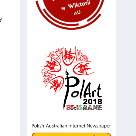
y
z
a