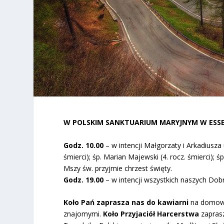
W POLSKIM SANKTUARIUM MARYJNYM W ES
Godz. 10.00
– w intencji Małgorzaty i Arkadiusz
śmierci); śp. Marian Majewski (4. rocz. śmierci); ś
Mszy św. przyjmie chrzest święty.
Godz. 19.00
– w intencji wszystkich naszych Do
Koło Pań zaprasza nas do kawiarni
na domowe 
znajomymi.
Koło Przyjaciół Harcerstwa
zaprasz