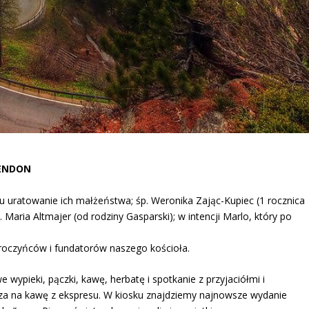
SENDON
a u uratowanie ich małżeństwa; śp. Weronika Zając-Kupiec (1 rocznica
p. Maria Altmajer (od rodziny Gasparski); w intencji Marlo, który po
broczyńców i fundatorów naszego kościoła.
wypieki, pączki, kawę, herbatę i spotkanie z przyjaciółmi i
a na kawę z ekspresu. W kiosku znajdziemy najnowsze wydanie