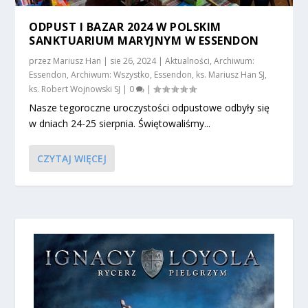
ODPUST I BAZAR 2024 W POLSKIM
SANKTUARIUM MARYJNYM W ESSENDON
przez
Mariusz Han
|
sie 26, 2024
|
Aktualności
,
Archiwum:
Essendon
,
Archiwum: Wszystko
,
Essendon
,
ks. Mariusz Han SJ
,
ks. Robert Wojnowski SJ
|
0
|
Nasze tegoroczne uroczystości odpustowe odbyły się
w dniach 24-25 sierpnia. Świętowaliśmy...
CZYTAJ WIĘCEJ