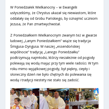
W Poniedziałek Wielkanocny – w Ewangelii
usłyszeliśmy, że Chrystus ukazał się niewiastom, które
oddalały się od Grobu Pańskiego, by oznajmić uczniom
Jezusa, że Pan zmartwychwstał.
Z Poniedziałkiem Wielkanocnym zwanym też w gwarze
ludowej „Lanym Poniedziałkiem” wiąże się tradycja
Śmigusa-Dyngusa. W naszej „essendońskiej
wspólnocie” tradycję „Lanego Poniedziałku”
podtrzymują najmłodsi, którzy niezależnie od pogody
polewają się wodą mając przy tym wiele radości. W tym
roku mimo wyjątkowej pogody, był piękny, ciepły i
słoneczny dzień nie było chętnych do polewania się
wodą i tradycji niestety nie stało się zadość.