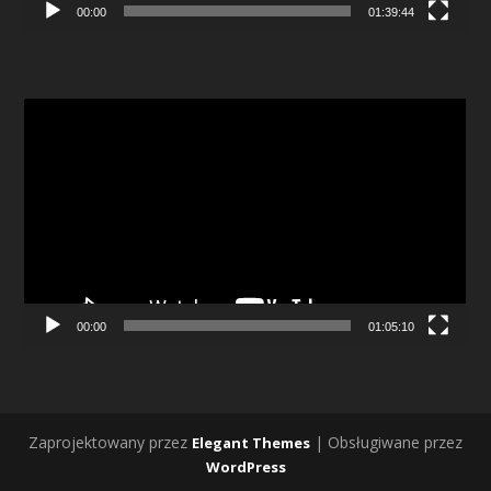
00:00
01:39:44
Odtwarzacz
video
00:00
01:05:10
Zaprojektowany przez
| Obsługiwane przez
Elegant Themes
WordPress