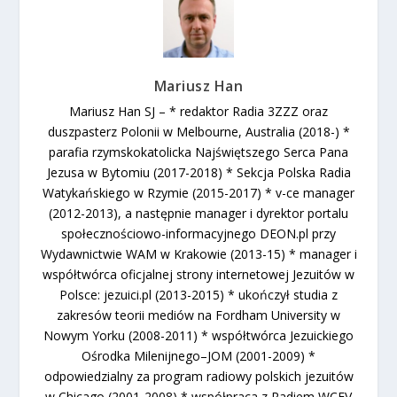
Mariusz Han
Mariusz Han SJ – * redaktor Radia 3ZZZ oraz
duszpasterz Polonii w Melbourne, Australia (2018-) *
parafia rzymskokatolicka Najświętszego Serca Pana
Jezusa w Bytomiu (2017-2018) * Sekcja Polska Radia
Watykańskiego w Rzymie (2015-2017) * v-ce manager
(2012-2013), a następnie manager i dyrektor portalu
społecznościowo-informacyjnego DEON.pl przy
Wydawnictwie WAM w Krakowie (2013-15) * manager i
współtwórca oficjalnej strony internetowej Jezuitów w
Polsce: jezuici.pl (2013-2015) * ukończył studia z
zakresów teorii mediów na Fordham University w
Nowym Yorku (2008-2011) * współtwórca Jezuickiego
Ośrodka Milenijnego–JOM (2001-2009) *
odpowiedzialny za program radiowy polskich jezuitów
w Chicago (2001-2008) * współpraca z Radiem WCEV